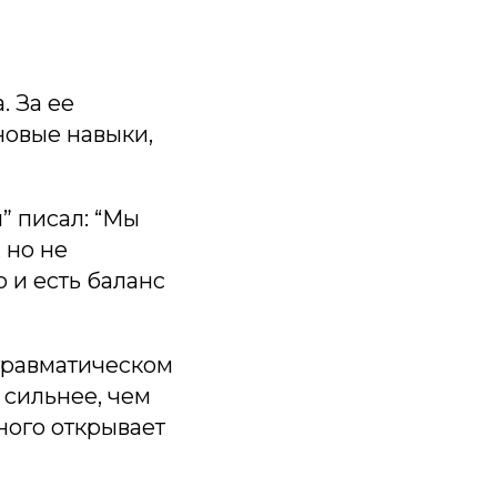
. За ее
новые навыки,
” писал: “Мы
 но не
 и есть баланс
ттравматическом
 сильнее, чем
ного открывает