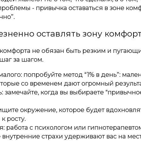
проблемы - привычка оставаться в зоне комф
чно”.
езненно оставлять зону комфор
 комфорта не обязан быть резким и пугающ
 шаг за шагом.
малого: попробуйте метод “1% в день”: мале
торые со временем дают огромный результа
: замечайте, когда вы выбираете “привычное
щите окружение, которое будет вдохновля
к росту.
: работа с психологом или гипнотерапевто
е внутренние страхи удерживают вас на мест