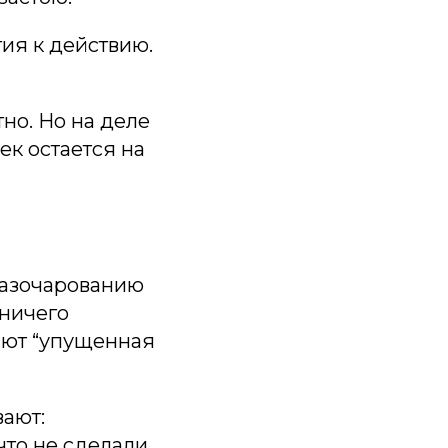
гия к действию.
тно. Но на деле
ек остается на
 разочарованию
 ничего
ают “упущенная
вают:
что не сделали.