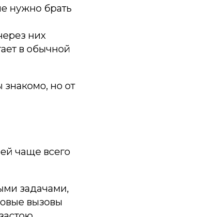
не нужно брать
через них
тает в обычной
 знакомо, но от
ней чаще всего
выми задачами,
новые вызовы
застою.