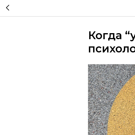
Когда “
психол