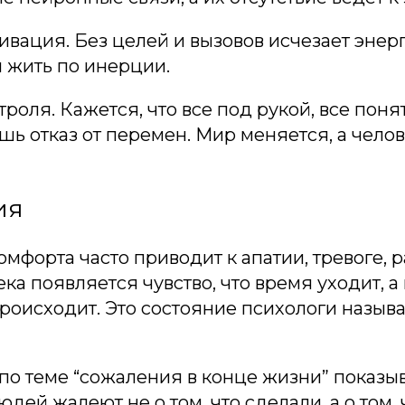
ивация. Без целей и вызовов исчезает энер
 жить по инерции.
роля. Кажется, что все под рукой, все поня
ишь отказ от перемен. Мир меняется, а челов
ия
омфорта часто приводит к апатии, тревоге,
ека появляется чувство, что время уходит, а
происходит. Это состояние психологи назыв
по теме “сожаления в конце жизни” показы
дей жалеют не о том, что сделали, а о том, 