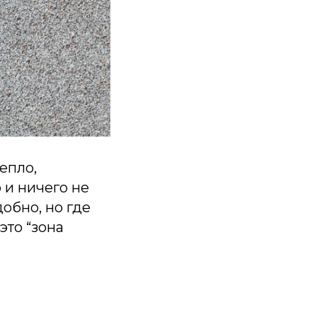
епло,
 и ничего не
добно, но где
это “зона