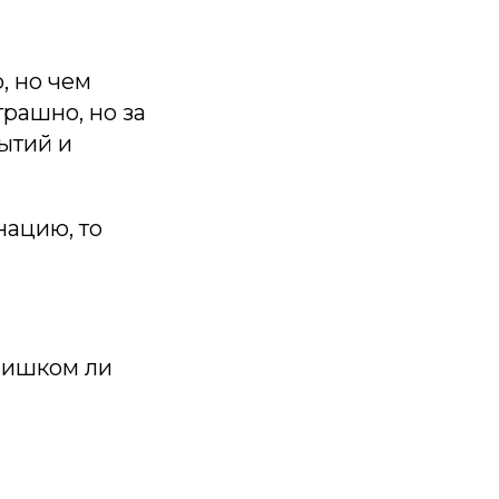
, но чем
рашно, но за
ытий и
нацию, то
слишком ли