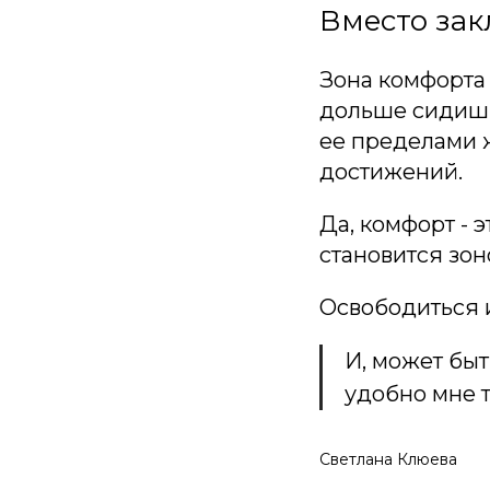
Вместо за
Зона комфорта -
дольше сидишь,
ее пределами ж
достижений.
Да, комфорт - 
становится зо
Освободиться и
И, может быт
удобно мне т
Светлана Клюева