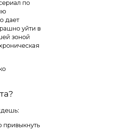
сериал по
ию
о дает
трашно уйти в
шей зоной
 хроническая
ко
та?
ждешь:
о привыкнуть