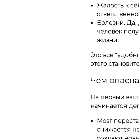
Жалость к се
ответственно
Болезни. Да,
человек полу
жизни.
Это все “удобн
этого становит
Чем опасна
На первый взгл
начинается де
Мозг переста
снижается не
создают новы