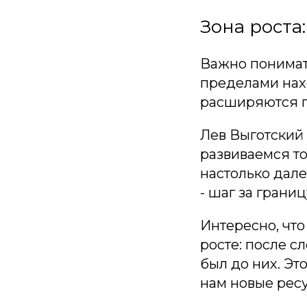
Зона роста
Важно понимать
пределами нах
расширяются г
Лев Выготский 
развиваемся то
настолько дале
- шаг за границ
Интересно, что
росте: после с
был до них. Эт
нам новые рес