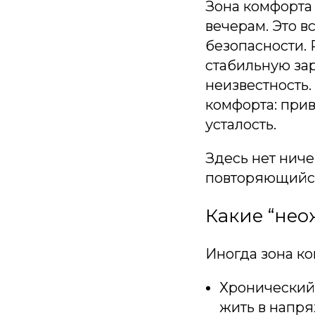
Зона комфорта 
вечерам. Это в
безопасности. 
стабильную зар
неизвестность.
комфорта: при
усталость.
Здесь нет ничег
повторяющийся 
Какие “не
Иногда зона ко
Хронический 
жить в напря