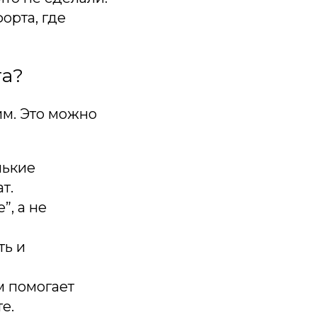
орта, где
та?
им. Это можно
нькие
т.
”, а не
ть и
м помогает
е.