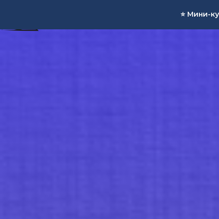
⭐️ Мини-к