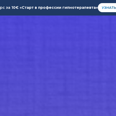
урс за
10€ «Старт в профессии гипнотерапевта»
УЗНАТЬ